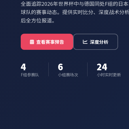
全面追踪2026年世界杯中与德国同处F组的日
球队的赛事动态。提供实时比分、深度战术分
后全方位报道。
查看赛事预告
深度分析
4
6
24
F组参赛队
小组赛场次
小时实时更新